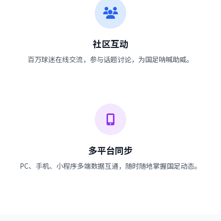
社区互动
百万球迷在线交流，参与话题讨论，为国足呐喊助威。
多平台同步
PC、手机、小程序多端数据互通，随时随地掌握国足动态。