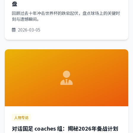
盘
回顾过去十年冲击世界杯的跌宕起伏，盘点球场上的关键时
刻与遗憾瞬间。
2026-03-05
人物专访
对话国足 coaches 组：揭秘2026年备战计划