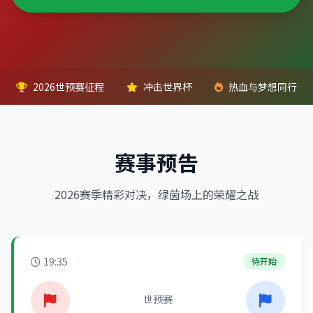
2026世预赛征程
冲击世界杯
热血与梦想同行
赛事预告
2026赛季精彩对决，绿茵场上的荣耀之战
19:35
待开始
世预赛