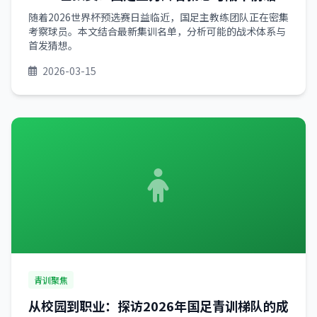
随着2026世界杯预选赛日益临近，国足主教练团队正在密集
考察球员。本文结合最新集训名单，分析可能的战术体系与
首发猜想。
2026-03-15
青训聚焦
从校园到职业：探访2026年国足青训梯队的成