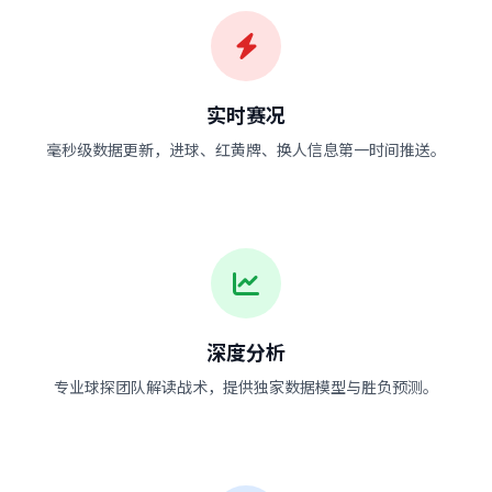
实时赛况
毫秒级数据更新，进球、红黄牌、换人信息第一时间推送。
深度分析
专业球探团队解读战术，提供独家数据模型与胜负预测。