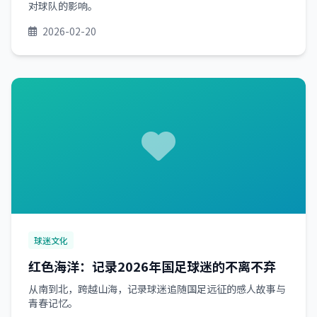
对球队的影响。
2026-02-20
球迷文化
红色海洋：记录2026年国足球迷的不离不弃
从南到北，跨越山海，记录球迷追随国足远征的感人故事与
青春记忆。