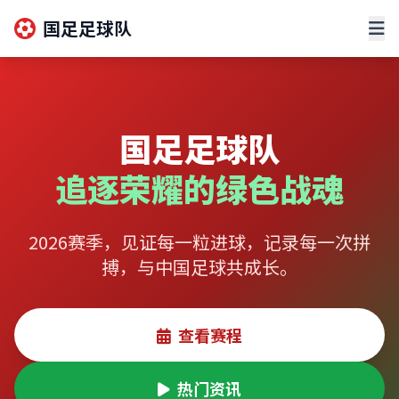
国足足球队
国足足球队
追逐荣耀的绿色战魂
2026赛季，见证每一粒进球，记录每一次拼
搏，与中国足球共成长。
查看赛程
热门资讯