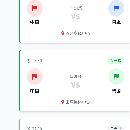
世预赛
VS
中国
日本
苏州奥体中心
18:30
待开始
亚洲杯
VS
中国
韩国
重庆奥体中心
22:00
已完成